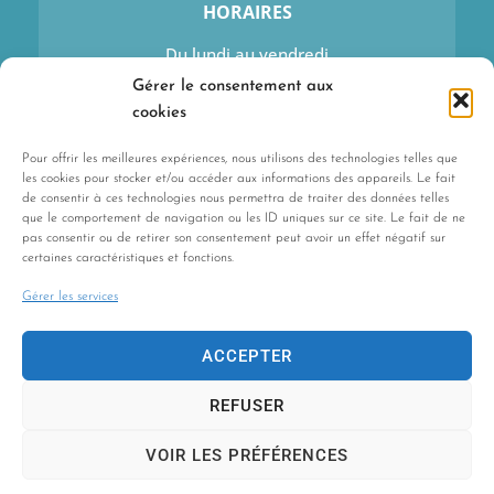
HORAIRES
Du lundi au vendredi
9h–13h et 14h–17h15
Gérer le consentement aux
Sauf mercredi : 9h–13h
cookies
Pour offrir les meilleures expériences, nous utilisons des technologies telles que
les cookies pour stocker et/ou accéder aux informations des appareils. Le fait
de consentir à ces technologies nous permettra de traiter des données telles
que le comportement de navigation ou les ID uniques sur ce site. Le fait de ne
pas consentir ou de retirer son consentement peut avoir un effet négatif sur
certaines caractéristiques et fonctions.
CONTACT
Gérer les services
Contactez-nous
ACCEPTER
REFUSER
VOIR LES PRÉFÉRENCES
Les Agences du Web