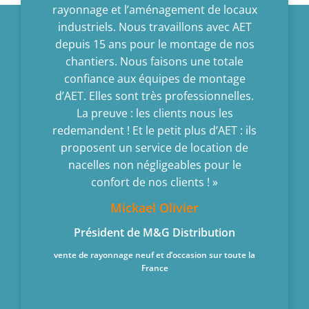
quipes.
rayonnage et l’aménagement de locaux
d’insta
 vitres
industriels. Nous travaillons avec AET
sites : 
roduits à
depuis 15 ans pour le montage de nos
même cr
ques.
chantiers. Nous faisons une totale
d’Avrillé
ET, c’est
confiance aux équipes de montage
à leur 
 et leur
d’AET. Elles sont très professionnelles.
rayo
er des
La preuve : les clients nous les
appréciab
 produits
redemandent ! Et le petit plus d’AET : ils
install
 En plus,
proposent un service de location de
période o
ison,
nacelles non négligeables pour le
l
 la
confort de nos clients ! »
ssi nous
Mickael Olivier
us précis
Président de M&G Distribution
ce de
chez Sart
les yeux
vente de rayonnage neuf et d’occasion sur toute la
France