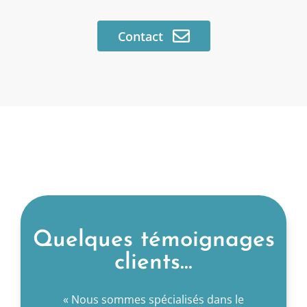
Contact
Contact
Quelques témoignages
clients...
ue nous
« Nous sommes spécialisés dans le
« AET no