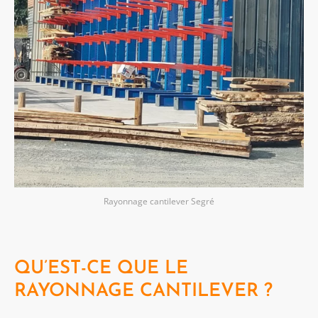
Rayonnage cantilever Segré
QU’EST-CE QUE LE
RAYONNAGE CANTILEVER ?