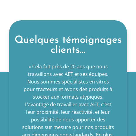
Quelques témoignages
clients...
lution de
« Cela fait près de 20 ans que nous
« Nous
 pour nous
travaillons avec AET et ses équipes.
rayonna
ner dans
Nous sommes spécialistes en vitres
industr
t notre
pour tracteurs et avons des produits à
depuis 
ack et
stocker aux formats atypiques.
chant
er à nos
L’avantage de travailler avec AET, c’est
confi
esoins de
leur proximité, leur réactivité, et leur
d’AET. E
roposition
possibilité de nous apporter des
La p
face
solutions sur mesure pour nos produits
redemande
mmande
aux dimensions non-standards. En plus,
propos