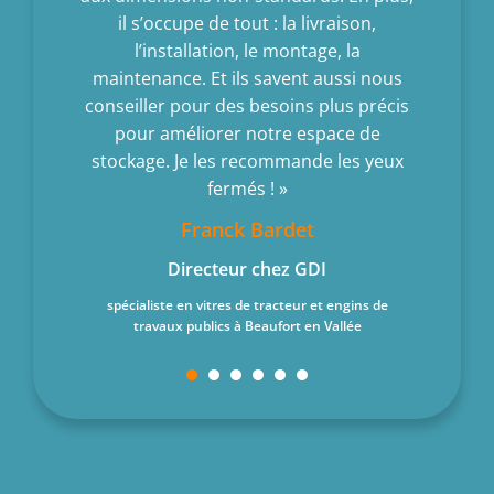
é, leur
il s’occupe de tout : la livraison,
nacel
rise, et
l’installation, le montage, la
c
urs
maintenance. Et ils savent aussi nous
conseiller pour des besoins plus précis
Prés
pour améliorer notre espace de
stockage. Je les recommande les yeux
vente de r
eau
fermés ! »
Franck Bardet
Directeur chez GDI
spécialiste en vitres de tracteur et engins de
travaux publics à Beaufort en Vallée
1
2
3
4
5
6