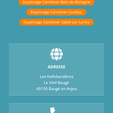
Rayonnage Cantilever Bain-de-Bretagne
Rayonnage Cantilever Loudéac
Rayonnage Cantilever Sablé-sur-Sarthe
ADRESSE
Les Hallebardières
Le Vieil Baugé
49150 Baugé en Anjou