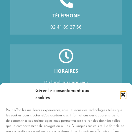
TÉLÉPHONE
02 41 89 27 56
HORAIRES
Du lundi au vendredi
9h–13h et 14h–17h15
Gérer le consentement aux
Sauf mercredi : 9h–13h
cookies
Pour offrir les meilleures expériences, nous utilisons des technologies telles que
les cookies pour stocker et/ou accéder aux informations des appareils. Le fait
de consentir à ces technologies nous permettra de traiter des données telles
que le comportement de navigation ou les ID uniques sur ce site. Le fait de ne
pas consentir ou de retirer son consentement peut avoir un effet négatif sur