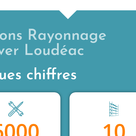
ions Rayonnage
ever Loudéac
es chiffres
6000
10