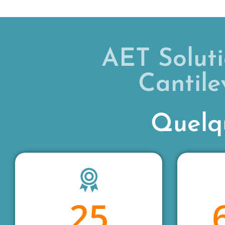
AET Solut
Cantil
Quelqu
25