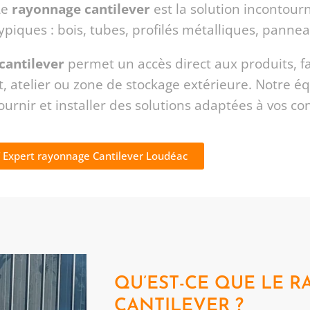
Le
rayonnage cantilever
est la solution incontour
iques : bois, tubes, profilés métalliques, pannea
 cantilever
permet un accès direct aux produits, fa
t, atelier ou zone de stockage extérieure. Notre é
fournir et installer des solutions adaptées à vos co
 Expert rayonnage Cantilever Loudéac
QU’EST-CE QUE LE 
CANTILEVER ?