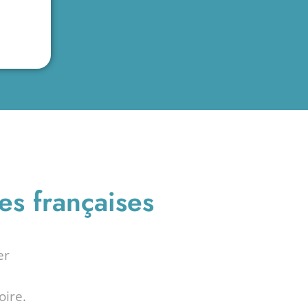
es françaises
er
oire.