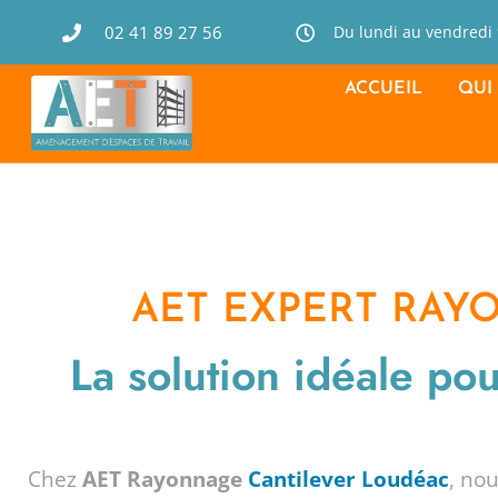
02 41 89 27 56
Du lundi au vendredi
ACCUEIL
QUI
AET EXPERT RAY
La solution idéale po
Chez
AET Rayonnage
Cantilever Loudéac
, no