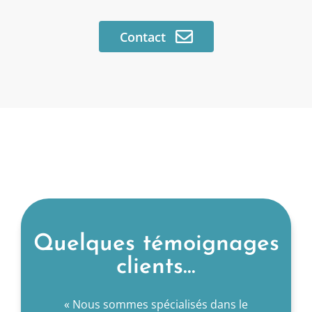
Contact
Contact
Quelques témoignages
clients...
ue nous
« Nous sommes spécialisés dans le
« AET no