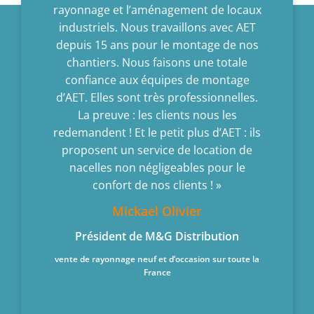
quipes.
rayonnage et l’aménagement de locaux
d’insta
 vitres
industriels. Nous travaillons avec AET
sites : 
roduits à
depuis 15 ans pour le montage de nos
même cr
ques.
chantiers. Nous faisons une totale
d’Avrillé
ET, c’est
confiance aux équipes de montage
à leur 
 et leur
d’AET. Elles sont très professionnelles.
rayo
er des
La preuve : les clients nous les
appréciab
 produits
redemandent ! Et le petit plus d’AET : ils
install
 En plus,
proposent un service de location de
période o
ison,
nacelles non négligeables pour le
l
 la
confort de nos clients ! »
ssi nous
Mickael Olivier
us précis
Président de M&G Distribution
ce de
chez Sart
les yeux
vente de rayonnage neuf et d’occasion sur toute la
France