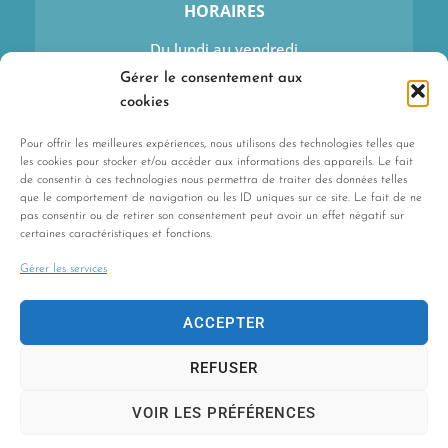
HORAIRES
Du lundi au vendredi
9h–13h et 14h–17h15
Gérer le consentement aux
Sauf mercredi : 9h–13h
cookies
Pour offrir les meilleures expériences, nous utilisons des technologies telles que
les cookies pour stocker et/ou accéder aux informations des appareils. Le fait
de consentir à ces technologies nous permettra de traiter des données telles
que le comportement de navigation ou les ID uniques sur ce site. Le fait de ne
pas consentir ou de retirer son consentement peut avoir un effet négatif sur
certaines caractéristiques et fonctions.
CONTACT
Gérer les services
Contactez-nous
ACCEPTER
REFUSER
VOIR LES PRÉFÉRENCES
Les Agences du Web