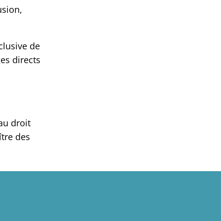
usion,
xclusive de
es directs
au droit
ître des