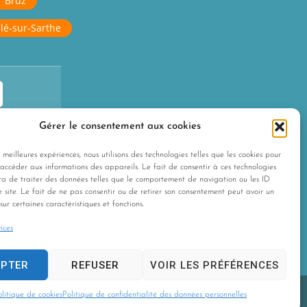
r Bruz
lé-sur-Sarthe
Gérer le consentement aux cookies
CT
-nous
s meilleures expériences, nous utilisons des technologies telles que les cookies pour
 accéder aux informations des appareils. Le fait de consentir à ces technologies
ra de traiter des données telles que le comportement de navigation ou les ID
e site. Le fait de ne pas consentir ou de retirer son consentement peut avoir un
sur certaines caractéristiques et fonctions.
ices
EPTER
REFUSER
VOIR LES PRÉFÉRENCES
olitique de cookies
Politique de confidentialité des données personnelles
Les Agences du Web