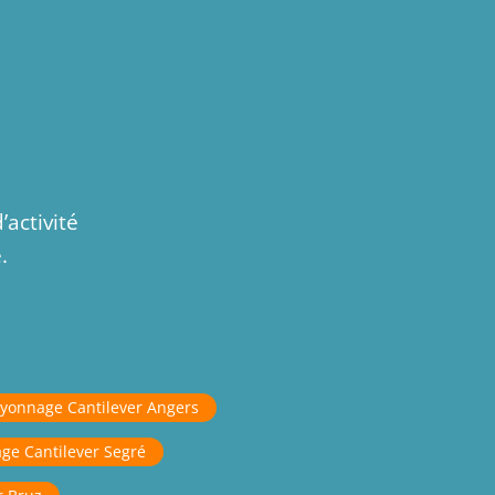
activité
.
yonnage Cantilever Angers
ge Cantilever Segré