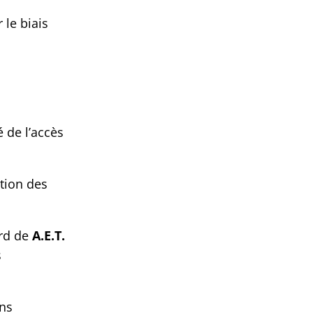
 le biais
 de l’accès
ition des
ord de
A.E.T.
s
ons