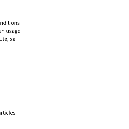
onditions
 un usage
ute, sa
rticles