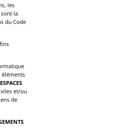
s, les
 sont la
ons du Code
fins
formatique
s éléments
 ESPACES
viles et/ou
 sens de
AGEMENTS