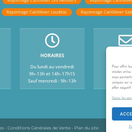
Rayonnage Cantilever Les Herbiers
Rayonnage Cantileve
Rayonnage Cantilever Loudéac
Rayonnage Cantilever Sab
HORAIRES
CONTA
Du lundi au vendredi
Contactez
Pour offrir le
stocker et/ou
9h–13h et 14h–17h15
nous permett
Sauf mercredi : 9h–13h
uniques sur c
effet négatif 
Gérer les serv
ACC
P
es
-
Conditions Générales de Vente
-
Plan du site