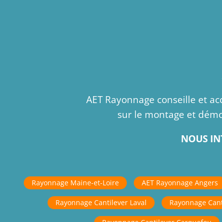
AET Rayonnage conseille et ac
sur le montage et démon
NOUS IN
Rayonnage Maine-et-Loire
AET Rayonnage Angers
Rayonnage Cantilever Laval
Rayonnage Cant