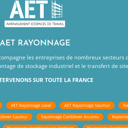
AET RAYONNAGE
compagne les entreprises de nombreux secteurs d’
tage de stockage industriel et le transfert de site
TERVENONS SUR TOUTE LA FRANCE
AET Rayonnage Laval
AET Rayonnage Saumur
Ra
ilever Saumur
Rayonnage Cantilever Ancenis
Rayonna