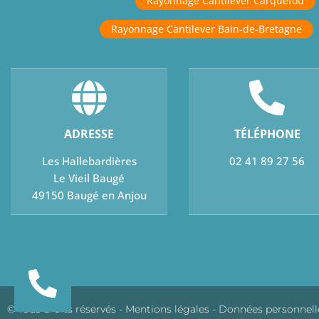
Rayonnage Cantilever Carquefou
Rayonnage Cantilever Bain-de-Bretagne
ADRESSE
TÉLÉPHONE
Les Hallebardières
02 41 89 27 56
Le Vieil Baugé
49150 Baugé en Anjou
© Tous droits réservés -
Mentions légales
-
Données personnell